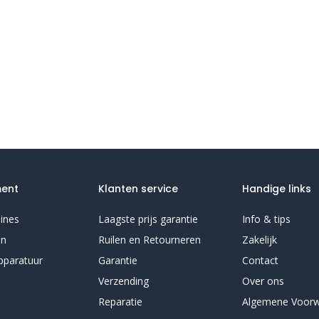
ment
Klanten service
Handige links
ines
Laagste prijs garantie
Info & tips
en
Ruilen en Retourneren
Zakelijk
pparatuur
Garantie
Contact
Verzending
Over ons
Reparatie
Algemene Voor