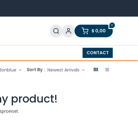
0
$
0,00
twassers
Boilers
Klein huishoudelijk
CONTACT
Telev
Sort By :
Bonblue
Newest Arrivals
ny product!
sproeiset
.