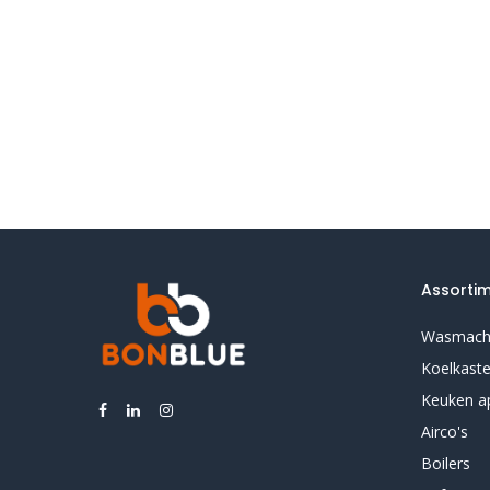
Assorti
Wasmach
Koelkast
Keuken a
Airco's
Boilers