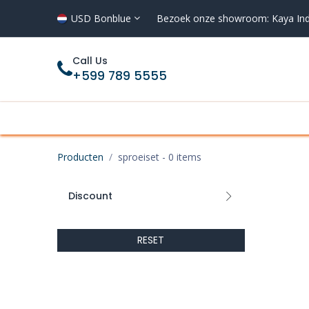
Overslaan naar inhoud
USD Bonblue
Bezoek onze showroom: Kaya Ind
Call Us
+599 789 5555
Acties
Koelen en vriezen
Wassen 
Producten
sproeiset
- 0 items
Discount
RESET