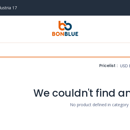
ustria 17
en drogen
Koken en bakken
Airco's
Vaa
Pricelist :
USD 
We couldn't find a
No product defined in category