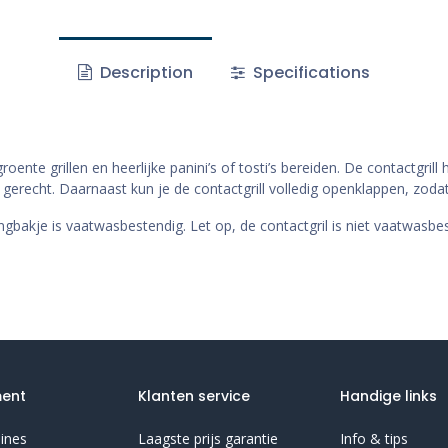
Description
Specifications
oente grillen en heerlijke panini’s of tosti’s bereiden. De contactgril
gerecht. Daarnaast kun je de contactgrill volledig openklappen, zodat j
gbakje is vaatwasbestendig. Let op, de contactgril is niet vaatwasbes
ment
Klanten service
Handige links
ines
Laagste prijs garantie
Info & tips