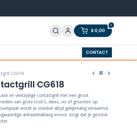
0
$
0,00
twassers
Boilers
Klein huishoudelijk
CONTACT
Telev
grill CG618
actgrill CG618
te en veelzijdige contactgrill met een groot
reiden van grote tosti's, vlees, vis of groenten op
venplaat wordt je voedsel altijd gelijkmatig verwarmd,
oogwaardige antiaanbaklaag ervoor zorgt dat je gezond
oter.