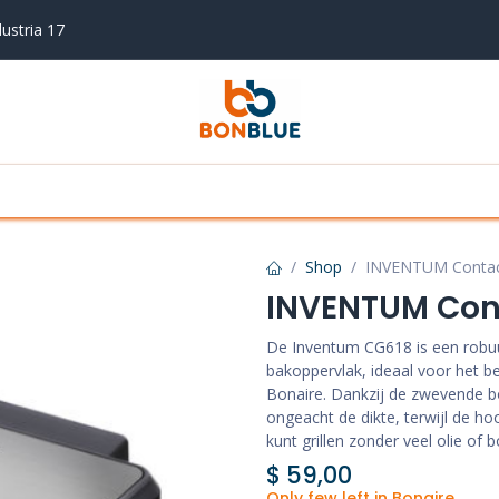
ustria 17
en drogen
Koken en bakken
Airco's
Vaa
Shop
INVENTUM Contact
INVENTUM Cont
De Inventum CG618 is een robuus
bakoppervlak, ideaal voor het be
Bonaire. Dankzij de zwevende bo
ongeacht de dikte, terwijl de h
kunt grillen zonder veel olie of b
$
59,00
Only few left in Bonaire